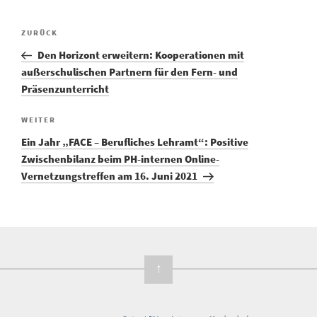
Vorheriger
ZURÜCK
Beitragsnavigation
Beitrag
Den Horizont erweitern: Kooperationen mit
außerschulischen Partnern für den Fern- und
Präsenzunterricht
Nächster
WEITER
Beitrag
Ein Jahr „FACE – Berufliches Lehramt“: Positive
Zwischenbilanz beim PH-internen Online-
Vernetzungstreffen am 16. Juni 2021
↑