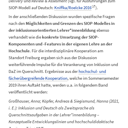
Delivery
und
Review & Assesment
(vgl. für Ausführungen zum
SIOP-Modell auf Deutsch:
Kniffka/Roelcke 2016
).
In der anschließenden Diskussion wurden spezifische Fragen
nach den
Möglichkeiten und Grenzen des SIOP-Modelles in
der inklusionsorientierten Lehrer*innenbildung
ebenso
verhandelt wie die
konkrete Umsetzung der SIOP-
Komponenten und -Features in der eigenen Lehre an der
Hochschule
. Für die interdisziplinäre Kooperation am
Standort Freiburg ergaben sich aus der Diskussion
weiterführende Impulse für die Verankerung von Inklusion und
DaZ im Querschnitt. Ergebnisse aus der
hochschul- und
fächerübergreifende Kooperation
, welche im Sommersemester
2019 ihren Auftakt hatte, werden u.a. in folgendem Band
veröffentlicht werden:
Großhauser, Anna; Köpfer, Andreas & Siegismund, Hanna (2021,
i. E.): Inklusion und Deutsch als Zweitsprache als
Querschnittsaufgaben in der Lehrer*innenbildung –
Konzeptuelle Entwicklungslinien und hochschuldidaktische