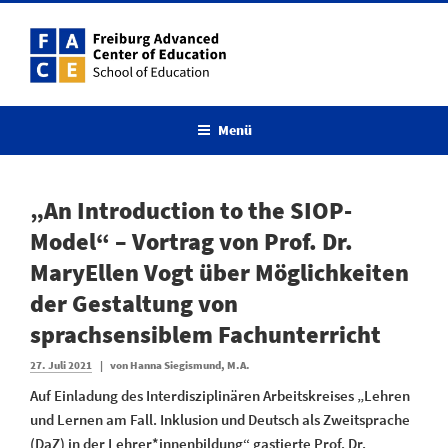
Zum
Inhalt
springen
Menü
„An Introduction to the SIOP-
Model“ – Vortrag von Prof. Dr.
MaryEllen Vogt über Möglichkeiten
der Gestaltung von
sprachsensiblem Fachunterricht
Veröffentlicht
27. Juli 2021
|
von
Hanna Siegismund, M.A.
am
Auf Einladung des Interdisziplinären Arbeitskreises „Lehren
und Lernen am Fall. Inklusion und Deutsch als Zweitsprache
(DaZ) in der Lehrer*innenbildung“ gastierte Prof. Dr.