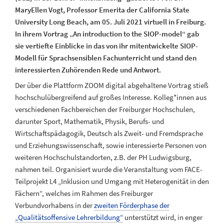
MaryEllen Vogt, Professor Emerita der California State
University Long Beach, am 05. Juli 2021 virtuell in Freiburg.
In ihrem Vortrag „An introduction to the SIOP-model“ gab
sie vertiefte Einblicke in das von ihr mitentwickelte SIOP-
Modell für Sprachsensiblen Fachunterricht und stand den
interessierten Zuhörenden Rede und Antwort.
Der über die Plattform ZOOM digital abgehaltene Vortrag stieß
hochschulübergreifend auf großes Interesse. Kolleg*innen aus
verschiedenen Fachbereichen der Freiburger Hochschulen,
darunter Sport, Mathematik, Physik, Berufs- und
Wirtschaftspädagogik, Deutsch als Zweit- und Fremdsprache
und Erziehungswissenschaft, sowie interessierte Personen von
weiteren Hochschulstandorten, z.B. der PH Ludwigsburg,
nahmen teil. Organisiert wurde die Veranstaltung vom FACE-
Teilprojekt L4 „Inklusion und Umgang mit Heterogenität in den
Fächern“, welches im Rahmen des Freiburger
Verbundvorhabens in der
zweiten Förderphase der
„Qualitätsoffensive Lehrerbildung“
unterstützt wird, in enger