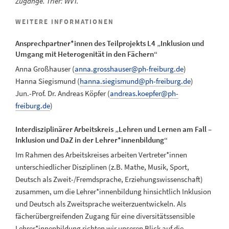
Zugänge. Trier: WVT.
WEITERE INFORMATIONEN
Ansprechpartner*innen des Teilprojekts L4 „Inklusion und
Umgang mit Heterogenität in den Fächern“
Anna Großhauser (
anna.grosshauser@ph-freiburg.de
)
Hanna Siegismund (
hanna.siegismund@ph-freiburg.de
)
Jun.-Prof. Dr. Andreas Köpfer (
andreas.koepfer@ph-
freiburg.de
)
Interdisziplinärer Arbeitskreis „Lehren und Lernen am Fall –
Inklusion und DaZ in der Lehrer*innenbildung“
Im Rahmen des Arbeitskreises arbeiten Vertreter*innen
unterschiedlicher Disziplinen (z.B. Mathe, Musik, Sport,
Deutsch als Zweit-/Fremdsprache, Erziehungswissenschaft)
zusammen, um die Lehrer*innenbildung hinsichtlich Inklusion
und Deutsch als Zweitsprache weiterzuentwickeln. Als
fächerübergreifenden Zugang für eine diversitätssensible
Lehrer*innenbildung richten wir unseren Blick auf die