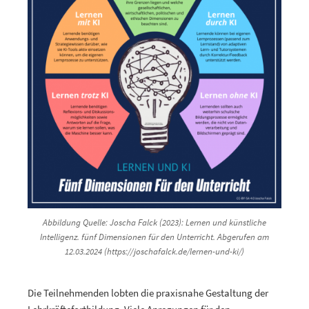
Abbildung Quelle: Joscha Falck (2023): Lernen und künstliche
Intelligenz. fünf Dimensionen für den Unterricht. Abgerufen am
12.03.2024 (https://joschafalck.de/lernen-und-ki/)
Die Teilnehmenden lobten die praxisnahe Gestaltung der