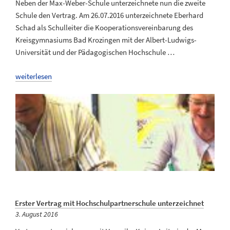
Neben der Max-Weber-Schule unterzeichnete nun die zweite
Schule den Vertrag. Am 26.07.2016 unterzeichnete Eberhard
Schad als Schulleiter die Kooperationsvereinbarung des
Kreisgymnasiums Bad Krozingen mit der Albert-Ludwigs-
Universität und der Pädagogischen Hochschule …
„Kreisgymnasium
weiterlesen
Bad
Krozingen
ist
Hochschulpartnerschule“
Erster Vertrag mit Hochschulpartnerschule unterzeichnet
Veröffentlicht
3. August 2016
am