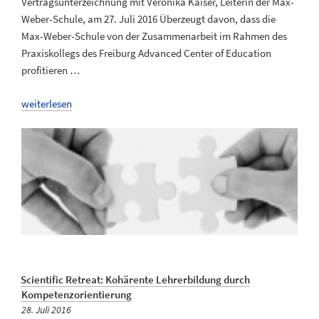
Vertragsunterzeichnung mit Veronika Kaiser, Leiterin der Max-
Weber-Schule, am 27. Juli 2016 Überzeugt davon, dass die
Max-Weber-Schule von der Zusammenarbeit im Rahmen des
Praxiskollegs des Freiburg Advanced Center of Education
profitieren …
„Erster
weiterlesen
Vertrag
mit
Hochschulpartnerschule
unterzeichnet“
Scientific Retreat: Kohärente Lehrerbildung durch
Kompetenzorientierung
Veröffentlicht
28. Juli 2016