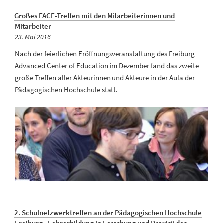
Großes FACE-Treffen mit den Mitarbeiterinnen und
Mitarbeiter
Veröffentlicht
23. Mai 2016
am
Nach der feierlichen Eröffnungsveranstaltung des Freiburg
Advanced Center of Education im Dezember fand das zweite
große Treffen aller Akteurinnen und Akteure in der Aula der
Pädagogischen Hochschule statt.
2. Schulnetzwerktreffen an der Pädagogischen Hochschule
Freiburg „Lehrerbildung in Forschung und Praxis“ des