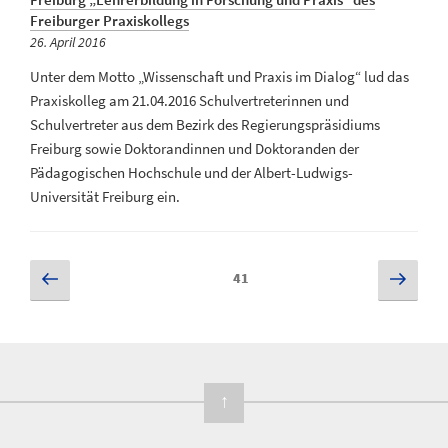
Freiburger Praxiskollegs
Veröffentlicht
26. April 2016
am
Unter dem Motto „Wissenschaft und Praxis im Dialog“ lud das
Praxiskolleg am 21.04.2016 Schulvertreterinnen und
Schulvertreter aus dem Bezirk des Regierungspräsidiums
Freiburg sowie Doktorandinnen und Doktoranden der
Pädagogischen Hochschule und der Albert-Ludwigs-
Universität Freiburg ein.
Vorherige
Näch
Seite
41
Seite
Seite
Seitennummerierung
der
Beiträge
↑