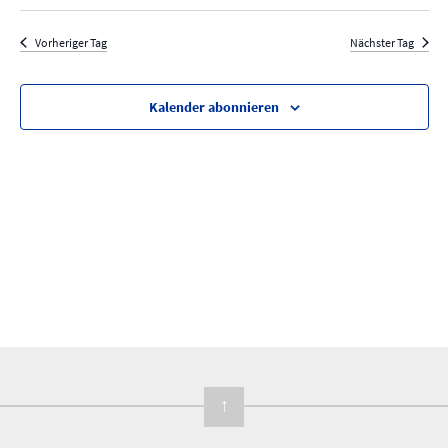
e
D
a
c
r
g
a
r
h
Vorheriger Tag
Nächster Tag
a
t
e
a
n
u
n
s
m
Kalender abonnieren
s
t
w
t
a
ä
a
h
l
l
l
t
e
u
t
n
n
u
.
g
n
A
g
n
e
s
n
i
S
c
↑
u
h