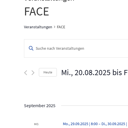
FACE
Veranstaltungen
FACE
V
B
i
e
t
t
r
e
Mi., 20.08.2025
 bis 
F
Heute
a
S
c
D
n
h
a
l
t
s
ü
u
s
m
t
September 2025
s
w
e
a
ä
l
h
Mo., 29.09.2025 | 8:00
–
Di., 30.09.2025 |
l
MO.
w
l