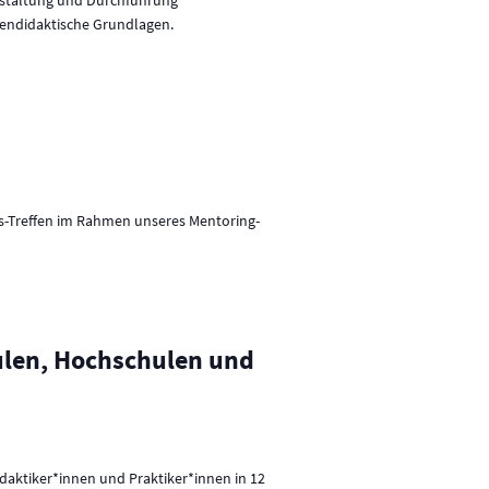
v
hendidaktische Grundlagen.
i
g
a
t
i
o
ns-Treffen im Rahmen unseres Mentoring-
n
hulen, Hochschulen und
idaktiker*innen und Praktiker*innen in 12