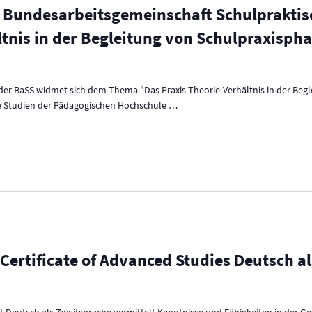
 Bundesarbeitsgemeinschaft Schulpraktisc
ltnis in der Begleitung von Schulpraxisph
der BaSS widmet sich dem Thema "Das Praxis-Theorie-Verhältnis in der Beg
e Studien der Pädagogischen Hochschule
…
 Certificate of Advanced Studies Deutsch a
at Deutsch als Zweitsprache vermittelt Kenntnisse und Fähigkeiten in der 