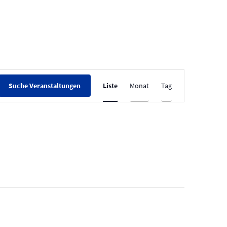
V
Liste
Monat
Tag
Suche Veranstaltungen
e
r
a
n
s
t
a
l
t