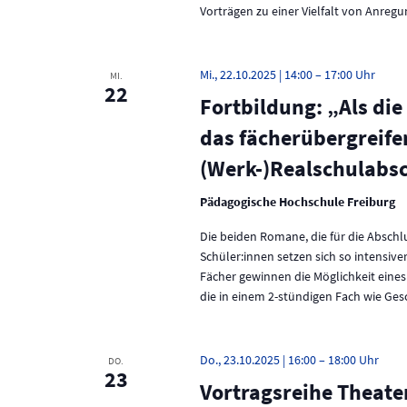
Vorträgen zu einer Vielfalt von Anreg
w
a
o
r
v
t
Mi., 22.10.2025 | 14:00
–
17:00
MI.
.
22
i
Fortbildung: „Als die
g
das fächerübergreifen
a
(Werk-)Realschulabs
t
Pädagogische Hochschule Freiburg
i
Die beiden Romane, die für die Abschl
o
Schüler:innen setzen sich so intensive
Fächer gewinnen die Möglichkeit eines
n
die in einem 2-stündigen Fach wie Ge
Do., 23.10.2025 | 16:00
–
18:00
DO.
23
Vortragsreihe Theater