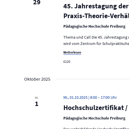
29
o
e
45. Jahrestagung der
t
r
n
Praxis-Theorie-Verhä
t
.
u
e
i
Pädagogische Hochschule Freiburg
n
n
Thema und Call Die 45. Jahrestagung 
g
g
e
wird vom Zentrum für Schulpraktisch
e
b
Weiterlesen
e
n
n
€120
.
S
S
u
Oktober 2025
u
c
h
c
e
Mi., 01.10.2025 | 8:00
–
17:00
MI.
h
n
1
Hochschulzertifikat /
a
e
c
Pädagogische Hochschule Freiburg
h
u
V
Das weiterbildende Hochschulzertifik