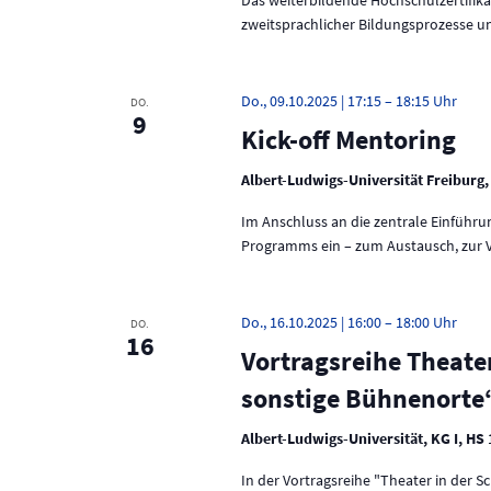
e
n
zweitsprachlicher Bildungsprozesse un
r
a
d
n
A
s
Do., 09.10.2025 | 17:15
–
18:15
DO.
t
9
n
Kick-off Mentoring
a
l
s
t
Albert-Ludwigs-Universität Freiburg,
u
i
Im Anschluss an die zentrale Einführ
n
g
c
Programms ein – zum Austausch, zur V
e
h
n
S
Do., 16.10.2025 | 16:00
–
18:00
t
DO.
c
16
h
Vortragsreihe Theate
e
l
sonstige Bühnenorte“
ü
n
s
Albert-Ludwigs-Universität, KG I, HS
s
,
e
In der Vortragsreihe "Theater in der 
N
l