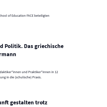
u
n
g
hool of Education FACE beteiligten
A
n
s
i
 Politik. Das griechische
c
mermann
h
t
e
idaktiker*innen und Praktiker*innen in 12
g in die (schulische) Praxis.
n
-
N
a
nft gestalten trotz