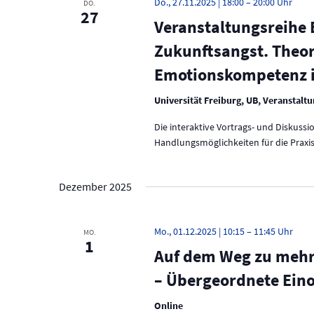
Do., 27.11.2025 | 18:00
–
20:00
DO.
w
27
a
Veranstaltungsreihe 
o
r
v
Zukunftsangst. Theor
t
.
i
Emotionskompetenz i
g
Universität Freiburg, UB, Veranstaltu
a
Die interaktive Vortrags- und Diskuss
Handlungsmöglichkeiten für die Praxi
t
i
Dezember 2025
o
n
Mo., 01.12.2025 | 10:15
–
11:45
MO.
1
Auf dem Weg zu mehr 
– Übergeordnete Ein
Online