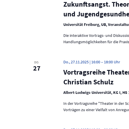
e
n
Zukunftsangst. Theor
r
und Jugendgesundheit
a
d
n
A
s
Universität Freiburg, UB, Veranstaltu
t
n
a
Die interaktive Vortrags- und Diskuss
l
Handlungsmöglichkeiten für die Praxi
s
t
u
i
n
Do., 27.11.2025 | 16:00
–
18:00
DO.
g
c
27
e
Vortragsreihe Theater
h
n
Christian Schulz
S
t
c
Albert-Ludwigs-Universität, KG I, HS
h
e
l
In der Vortragsreihe "Theater in der 
ü
n
Vorträgen zu einer Vielfalt von Anreg
s
s
,
e
N
l