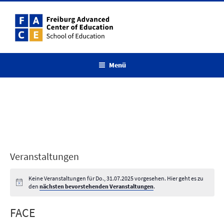
Zum
Inhalt
springen
Menü
Veranstaltungen
Keine Veranstaltungen für Do., 31.07.2025 vorgesehen. Hier geht es zu
den
nächsten bevorstehenden Veranstaltungen
.
FACE