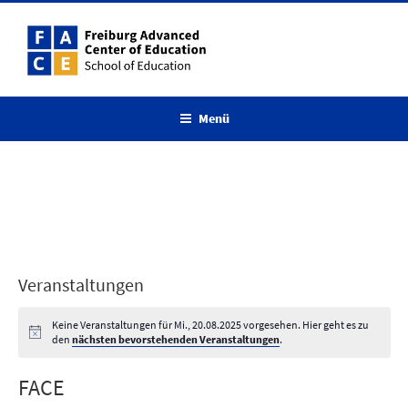
Zum
Inhalt
springen
Menü
Veranstaltungen
Keine Veranstaltungen für Mi., 20.08.2025 vorgesehen. Hier geht es zu
den
nächsten bevorstehenden Veranstaltungen
.
FACE