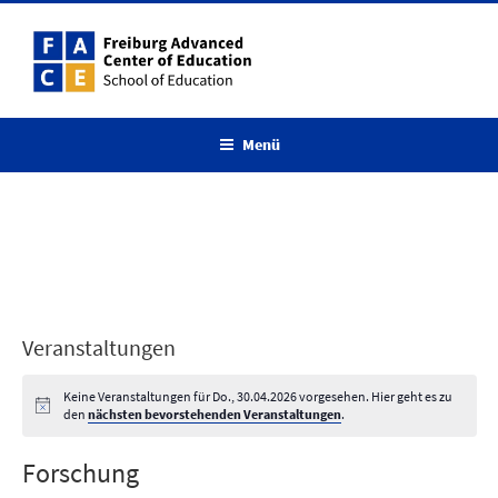
Zum
Inhalt
springen
Menü
Veranstaltungen
Keine Veranstaltungen für Do., 30.04.2026 vorgesehen. Hier geht es zu
den
nächsten bevorstehenden Veranstaltungen
.
Forschung