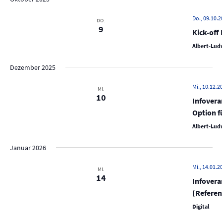
Do., 09.10.2
DO.
9
Kick-off
Albert-Ludw
Dezember 2025
Mi., 10.12.2
MI.
10
Infovera
Option f
Albert-Ludw
Januar 2026
Mi., 14.01.2
MI.
14
Infovera
(Referen
Digital