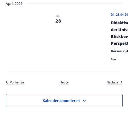
April 2026
Di., 28.04.20
DI.
28
Didaktis
der Univ
Blickbew
Perspek
Hörsaal 2, A
Free
Veranstaltungen
Verans
Vorherige
Heute
Nächste
Kalender abonnieren