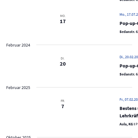
N
a
Mo., 17.07.2
MO.
v
17
Pop-up-C
i
Sedanstr. 6
g
a
Februar 2024
t
Di., 20.02.20
DI.
i
20
Pop-up-C
o
Sedanstr. 6
n
Februar 2025
Fr., 07.02.20
FR.
7
Bestens 
Lehrkräf
Aula, KG I
P
Oktober 2025