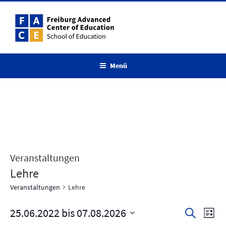
Zum
Inhalt
springen
Menü
Veranstaltungen
Lehre
Veranstaltungen
Lehre
25.06.2022
 bis 
07.08.2026
V
V
S
L
u
e