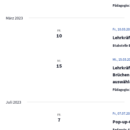
c
Pädagogisc
e
h
n
e
März 2023
-
u
N
Fr., 10.03.20
FR.
n
10
a
Lehrkräf
d
v
Stabstelle 
A
i
n
g
Mi., 15.03.2
MI.
s
a
15
Lehrkräf
t
i
Brüchen
i
c
auswähle
o
h
Pädagogisc
n
t
Juli 2023
e
n
Fr., 07.07.20
FR.
7
,
Pop-up-C
Sedanstr. 6