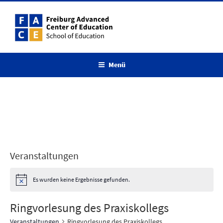
Zum
Inhalt
springen
Menü
Veranstaltungen
Es wurden keine Ergebnisse gefunden.
Ringvorlesung des Praxiskollegs
Veranstaltungen
Ringvorlesung des Praxiskollegs