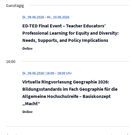
e
D
a
c
Ganztägig
r
g
a
r
h
a
t
e
a
Di., 09.06.2026
–
Mi., 10.06.2026
n
u
n
ED-TED Final Event – Teacher Educators’
s
m
Professional Learning for Equity and Diversity:
s
t
w
Needs, Supports, and Policy Implications
t
a
ä
Online
a
h
l
l
l
t
16:00
e
u
t
n
Di., 09.06.2026 | 16:00
–
18:00
n
u
.
g
Virtuelle Ringvorlesung Geographie 2026:
n
Bildungsstandards im Fach Geographie für die
A
g
Allgemeine Hochschulreife – Basiskonzept
n
e
„Macht“
s
n
i
Online
S
c
u
h
t