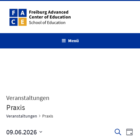
Zum
Inhalt
springen
Menü
Veranstaltungen
Praxis
Veranstaltungen
Praxis
09.06.2026
V
V
S
T
u
e