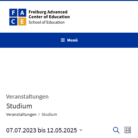
Zum
Inhalt
springen
Menü
Veranstaltungen
Studium
Veranstaltungen
Studium
07.07.2023
 bis 
12.05.2025
V
V
S
L
u
e