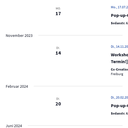
c
e
h
Mo., 17.07.2
MO.
17
n
Pop-up-C
e
-
u
Sedanstr. 6
N
n
a
November 2023
d
v
Di., 14.11.20
A
DI.
i
14
Workshop
n
g
Termin!]
s
a
Co-Creation
t
i
Freiburg
i
c
o
Februar 2024
h
n
t
Di., 20.02.20
DI.
20
e
Pop-up-C
n
Sedanstr. 6
,
Juni 2024