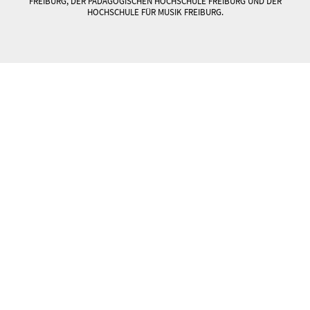
FREIBURG, DER PÄDAGOGISCHEN HOCHSCHULE FREIBURG UND DER
HOCHSCHULE FÜR MUSIK FREIBURG.