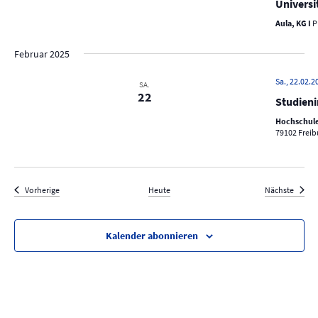
Universi
Aula, KG I
P
Februar 2025
Sa., 22.02.2
SA.
22
Studien
Hochschule 
79102 Freib
Veranstaltungen
Verans
Vorherige
Heute
Nächste
Kalender abonnieren