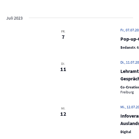
e
D
i
c
r
s
a
r
h
t
a
t
e
a
Juli 2023
e
n
u
n
s
m
Fr., 07.07.20
FR.
s
7
t
w
Pop-up-C
t
a
ä
Sedanstr. 6
a
h
l
l
l
t
Di., 11.07.20
DI.
e
u
11
t
Lehramts
n
n
u
Gespräch
.
g
n
Co-Creation
A
Freiburg
g
n
e
s
Mi., 12.07.2
MI.
n
12
i
Infovera
S
c
Ausland
u
h
Digital
t