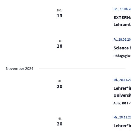
N
a
Do., 13.06.2
DO.
13
v
EXTERN: 
i
Lehramt
g
Fr., 28.06.20
a
FR.
28
Science 
t
Pädagogisc
i
o
November 2024
n
Mi., 20.11.20
MI.
20
Lehrer*i
Universi
Aula, KG I
P
Mi., 20.11.2
MI.
20
Lehrer*i