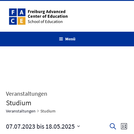
Zum
Inhalt
springen
Menü
Veranstaltungen
Studium
Veranstaltungen
Studium
07.07.2023
 bis 
18.05.2025
V
V
S
L
u
e