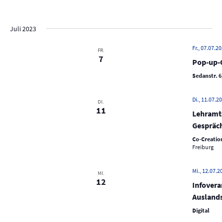
e
D
i
c
r
s
a
r
h
t
a
t
e
a
Juli 2023
e
n
u
n
s
m
Fr., 07.07.20
FR.
s
7
t
w
Pop-up-C
t
a
ä
Sedanstr. 6
a
h
l
l
l
t
Di., 11.07.20
DI.
e
u
11
t
Lehramts
n
n
u
Gespräch
.
g
n
Co-Creation
A
Freiburg
g
n
e
s
Mi., 12.07.2
MI.
n
12
i
Infovera
S
c
Ausland
u
h
Digital
t