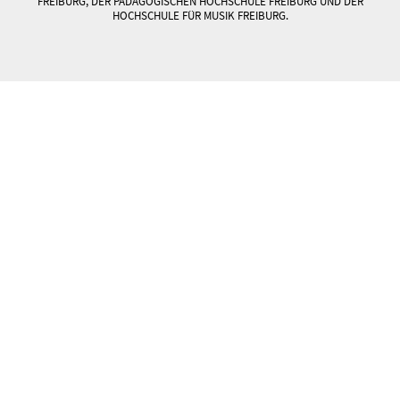
FREIBURG, DER PÄDAGOGISCHEN HOCHSCHULE FREIBURG UND DER
HOCHSCHULE FÜR MUSIK FREIBURG.