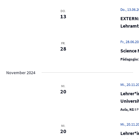
N
a
Do., 13.06.2
DO.
13
v
EXTERN: 
i
Lehramt
g
Fr., 28.06.20
a
FR.
28
Science 
t
Pädagogisc
i
o
November 2024
n
Mi., 20.11.20
MI.
20
Lehrer*i
Universi
Aula, KG I
P
Mi., 20.11.2
MI.
20
Lehrer*i