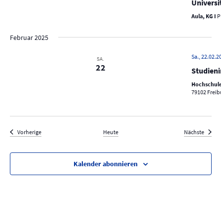
Universi
Aula, KG I
P
Februar 2025
Sa., 22.02.2
SA.
22
Studien
Hochschule 
79102 Freib
Veranstaltungen
Verans
Vorherige
Heute
Nächste
Kalender abonnieren