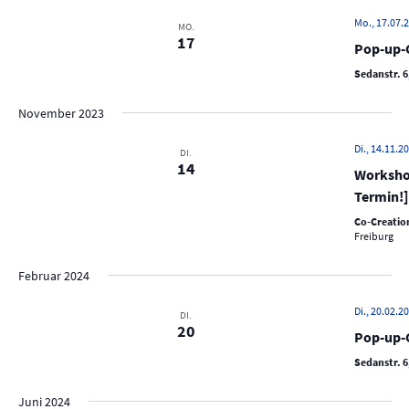
c
e
h
Mo., 17.07.2
MO.
17
n
Pop-up-C
e
-
u
Sedanstr. 6
N
n
a
November 2023
d
v
Di., 14.11.20
A
DI.
i
14
Workshop
n
g
Termin!]
s
a
Co-Creation
t
i
Freiburg
i
c
o
Februar 2024
h
n
t
Di., 20.02.20
DI.
20
e
Pop-up-C
n
Sedanstr. 6
,
Juni 2024