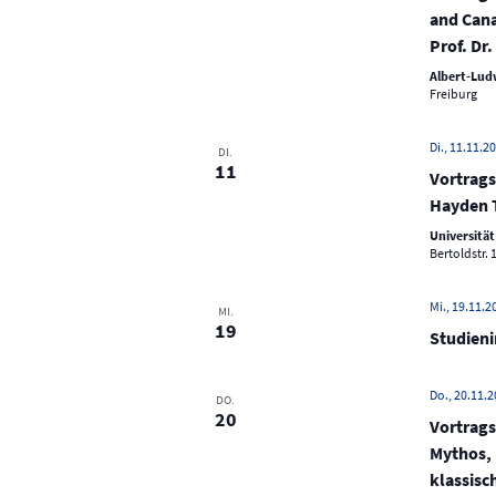
N
and Cana
a
Prof. Dr
v
Albert-Ludw
i
Freiburg
g
Di., 11.11.20
a
DI.
11
Vortrags
t
Hayden 
i
Universität
o
Bertoldstr. 
n
Mi., 19.11.2
MI.
19
Studien
Do., 20.11.2
DO.
20
Vortrags
Mythos, 
klassisch