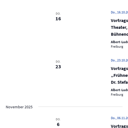
c
e
h
Do., 16.10.2
n
DO.
e
16
Vortrags
-
u
Theater,
N
n
Bühnenor
a
d
v
Albert-Ludw
Freiburg
A
i
n
g
Do., 23.10.2
DO.
s
a
23
Vortrags
t
i
„Frühneu
i
c
Dr. Stefa
o
h
Albert-Ludw
n
Freiburg
t
e
November 2025
n
Do., 06.11.2
,
DO.
6
Vortrags