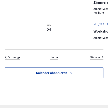
Zimmer
Albert-Ludw
Freiburg
Mo., 24.11.2
MO.
24
Worksho
Albert-Ludw
Veranstaltungen
Verans
Vorherige
Heute
Nächste
Kalender abonnieren