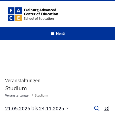
Zum
Inhalt
springen
Menü
Veranstaltungen
Studium
Veranstaltungen
Studium
21.05.2025
 bis 
24.11.2025
V
V
S
L
u
e