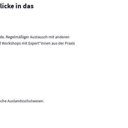
u
icke in das
n
g
A
n
nde. Regelmäßiger Austausch mit anderen
s
 Workshops mit Expert*innen aus der Praxis
i
c
h
t
e
n
utsche Auslandsschulwesen.
-
N
a