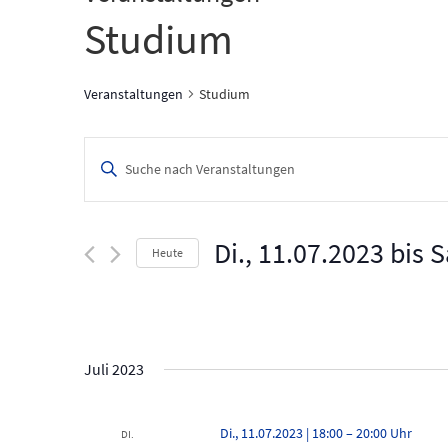
Studium
Veranstaltungen
Studium
V
B
i
e
t
t
r
e
Di., 11.07.2023
 bis 
S
Heute
a
S
c
D
n
h
a
l
t
s
ü
u
s
m
t
Juli 2023
s
w
e
a
ä
l
h
Di., 11.07.2023 | 18:00
–
20:00
l
DI.
w
l