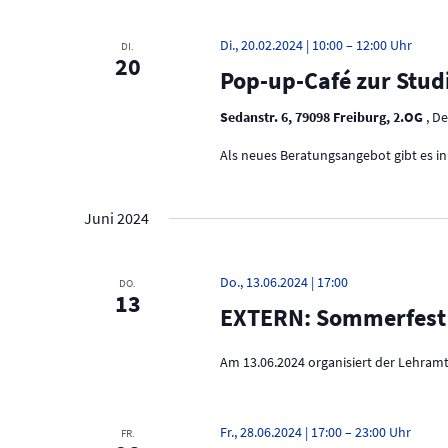
w
a
o
Di., 20.02.2024 | 10:00
–
12:00
DI.
r
20
v
Pop-up-Café zur Stu
t
.
i
Sedanstr. 6, 79098 Freiburg, 2.OG
, D
g
Als neues Beratungsangebot gibt es i
a
t
Juni 2024
i
o
Do., 13.06.2024 | 17:00
DO.
13
EXTERN: Sommerfest 
n
Am 13.06.2024 organisiert der Lehramt
Fr., 28.06.2024 | 17:00
–
23:00
FR.