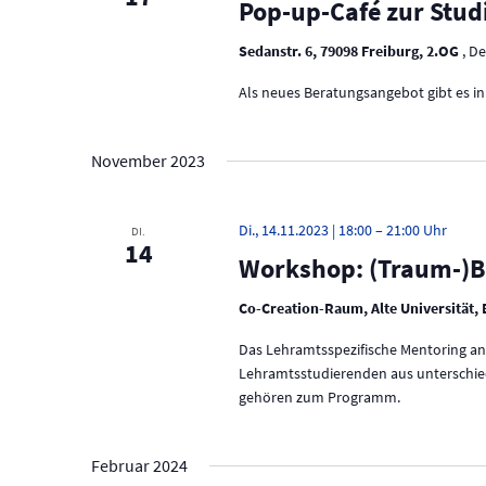
e
Pop-up-Café zur Stu
n
r
a
d
Sedanstr. 6, 79098 Freiburg, 2.OG
, D
n
A
s
Als neues Beratungsangebot gibt es 
t
n
a
l
November 2023
s
t
u
i
n
Di., 14.11.2023 | 18:00
–
21:00
DI.
g
c
14
Workshop: (Traum-)Be
e
h
n
S
Co-Creation-Raum, Alte Universität, 
t
c
Das Lehramtsspezifische Mentoring an
h
e
l
Lehramtsstudierenden aus unterschie
ü
gehören zum Programm.
n
s
s
,
e
Februar 2024
N
l