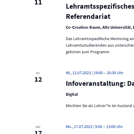
11
o
e
Lehramtsspezifisches
t
r
n
Referendariat
t
.
u
e
i
Co-Creation-Raum, Alte Universität, 
n
n
Das Lehramtsspezifische Mentoring an
g
g
e
Lehramtsstudierenden aus unterschie
e
b
gehören zum Programm.
e
n
n
.
S
Mi., 12.07.2023 | 19:00
–
20:30
MI.
S
12
u
Infoveranstaltung: 
u
c
h
c
Digital
e
h
n
Möchten Sie als Lehrer*in im Ausland 
a
e
c
h
u
Mo., 17.07.2023 | 9:00
–
13:00
MO.
V
17