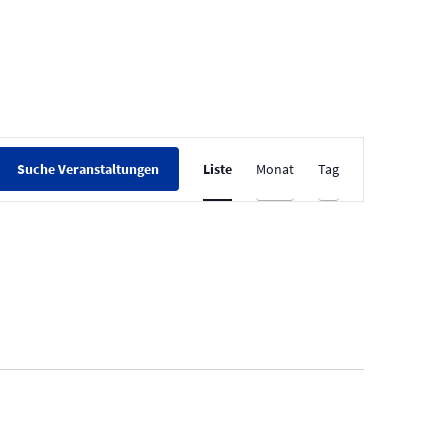
V
Liste
Monat
Tag
Suche Veranstaltungen
e
r
a
n
s
t
a
l
t