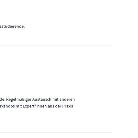
v
i
g
sstudierende.
a
t
i
o
n
nde. Regelmäßiger Austausch mit anderen
kshops mit Expert*innen aus der Praxis