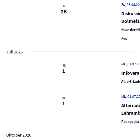
N
Fr., 26.06.20
FR.
a
26
Diskuss
v
Dolmetsc
i
Haus der Hö
g
Free
a
t
Juli 2026
i
Mi., 01.07.2
MI.
o
1
Infovera
n
Albert-Ludw
Mi., 01.07.2
MI.
1
Alternat
Lehramt
Pädagogisc
Oktober 2026