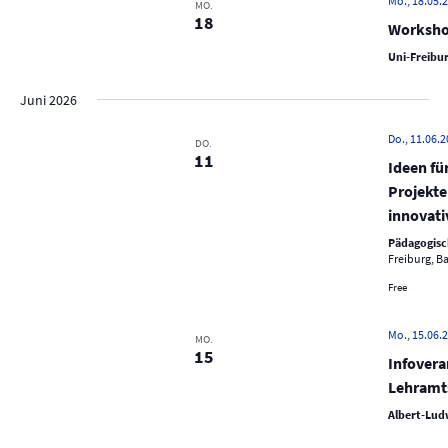
c
Mo., 18.05.2
MO.
18
e
h
Worksho
n
e
Uni-Freibur
-
u
N
Juni 2026
n
a
d
Do., 11.06.2
DO.
v
11
A
Ideen fü
i
Projekte
n
g
innovati
s
a
Pädagogisc
t
i
Freiburg, 
i
c
Free
o
h
n
t
Mo., 15.06.2
MO.
15
e
Infovera
Lehramt
n
Albert-Ludw
,