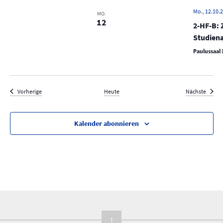
Mo., 12.10.2
MO.
12
2-HF-B: 
Studien
Paulussaal
Veranstaltungen
Verans
Vorherige
Heute
Nächste
Kalender abonnieren
↑