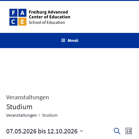
Zum
Inhalt
springen
Menü
Veranstaltungen
Studium
Veranstaltungen
Studium
07.05.2026
 bis 
12.10.2026
V
V
S
L
u
e