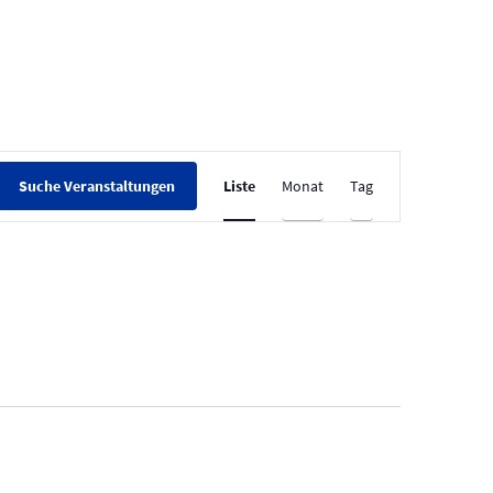
V
Liste
Monat
Tag
Suche Veranstaltungen
e
r
a
n
s
t
a
l
t