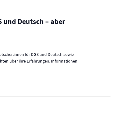
v
i
g
 und Deutsch – aber
a
t
i
metscher:innen für DGS und Deutsch sowie
o
chten über ihre Erfahrungen. Informationen
n