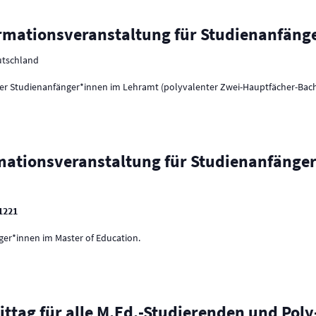
ormationsveranstaltung für Studienanfän
eutschland
er Studienanfänger*innen im Lehramt (polyvalenter Zwei-Hauptfächer-Bac
rmationsveranstaltung für Studienanfänger
 1221
er*innen im Master of Education.
Mittag für alle M.Ed.-Studierenden und Pol