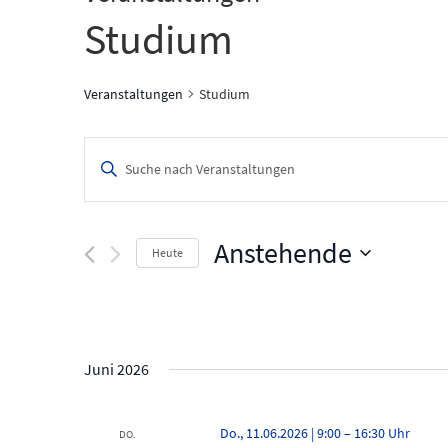
Studium
Veranstaltungen
Studium
V
B
i
e
t
t
r
e
Anstehende
Heute
a
S
c
D
n
h
a
l
t
s
ü
u
s
m
t
Juni 2026
s
w
e
a
ä
l
h
Do., 11.06.2026 | 9:00
–
16:30
l
DO.
w
l