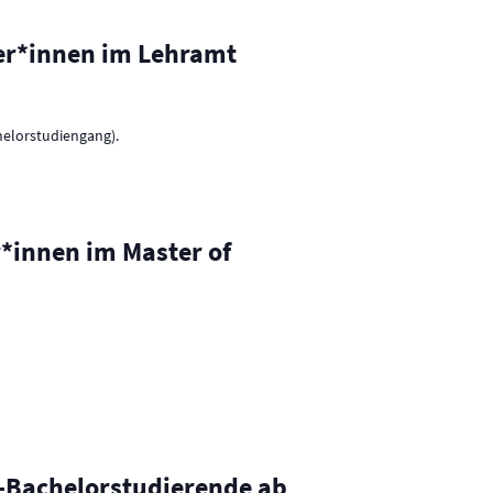
ger*innen im Lehramt
helorstudiengang).
*innen im Master of
y-Bachelorstudierende ab