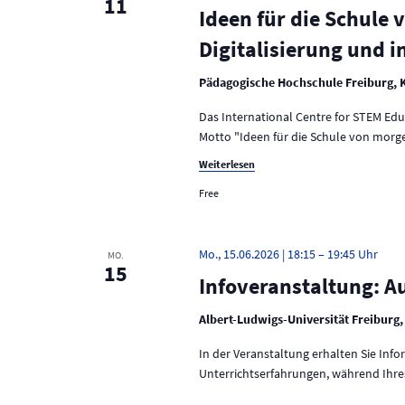
11
o
e
Ideen für die Schule 
t
r
n
Digitalisierung und 
t
.
u
e
i
Pädagogische Hochschule Freiburg, 
n
n
Das International Centre for STEM Ed
g
g
e
Motto "Ideen für die Schule von morge
e
b
Weiterlesen
e
n
n
Free
.
S
S
u
u
Mo., 15.06.2026 | 18:15
–
19:45
MO.
c
15
Infoveranstaltung: 
h
c
e
h
n
Albert-Ludwigs-Universität Freiburg,
a
e
c
In der Veranstaltung erhalten Sie In
h
Unterrichtserfahrungen, während Ihr
u
V