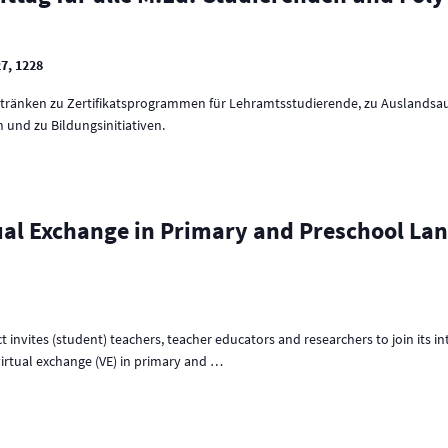
27, 1228
etränken zu Zertifikatsprogrammen für Lehramtsstudierende, zu Auslandsau
und zu Bildungsinitiativen.
tual Exchange in Primary and Preschool L
 invites (student) teachers, teacher educators and researchers to join its i
irtual exchange (VE) in primary and
…