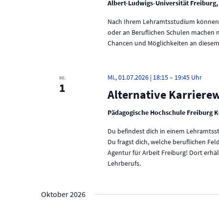
Albert-Ludwigs-Universität Freiburg,
w
a
o
Nach Ihrem Lehramtsstudium können S
r
v
oder an Beruflichen Schulen machen m
t
Chancen und Möglichkeiten an diesem
.
i
g
Mi., 01.07.2026 | 18:15
–
19:45
MI.
a
1
Alternative Karrier
t
Pädagogische Hochschule Freiburg K
i
Du befindest dich in einem Lehramtss
o
Du fragst dich, welche beruflichen Fe
Agentur für Arbeit Freiburg! Dort erh
n
Lehrberufs.
Oktober 2026