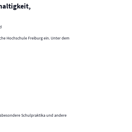
u
altigkeit,
n
g
A
d
n
sche Hochschule Freiburg ein. Unter dem
s
i
c
h
t
e
n
-
N
insbesondere Schulpraktika und andere
a