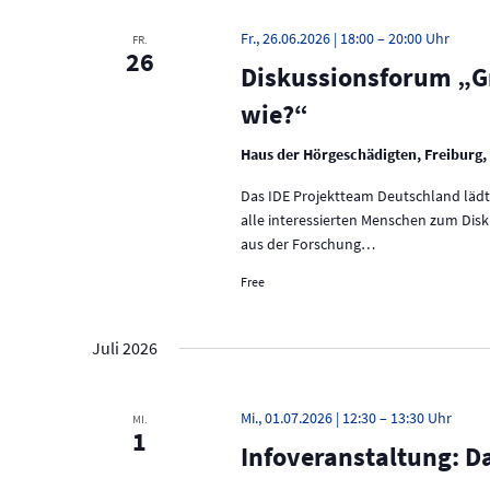
e
n
r
Fr., 26.06.2026 | 18:00
–
20:00
FR.
a
d
26
n
Diskussionsforum „G
A
s
wie?“
t
n
a
Haus der Hörgeschädigten, Freiburg, 
l
s
t
Das IDE Projektteam Deutschland lädt
u
i
alle interessierten Menschen zum Dis
n
g
c
aus der Forschung…
e
h
Free
n
S
t
c
Juli 2026
h
e
l
ü
n
Mi., 01.07.2026 | 12:30
–
13:30
s
MI.
1
s
,
Infoveranstaltung: D
e
N
l