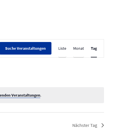
V
Liste
Monat
Tag
Suche Veranstaltungen
e
r
a
n
s
t
enden Veranstaltungen
.
a
l
t
Nächster Tag