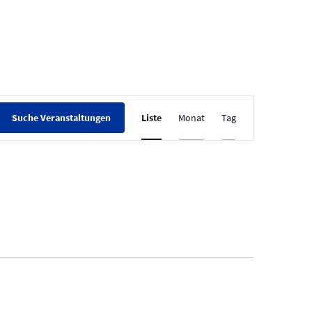
V
Liste
Monat
Tag
Suche Veranstaltungen
e
r
a
n
s
t
a
l
t