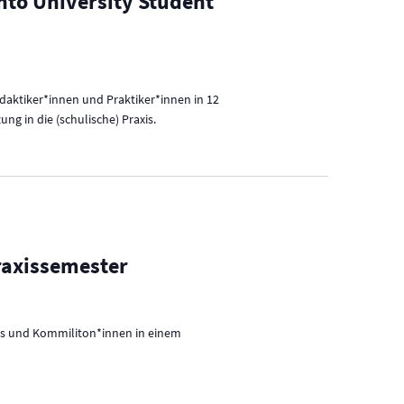
into University Student
idaktiker*innen und Praktiker*innen in 12
g in die (schulische) Praxis.
raxissemester
uns und Kommiliton*innen in einem