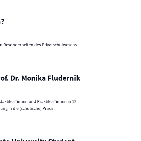
v
i
h?
g
a
t
den Besonderheiten des Privatschulwesens.
i
o
n
of. Dr. Monika Fludernik
idaktiker*innen und Praktiker*innen in 12
g in die (schulische) Praxis.