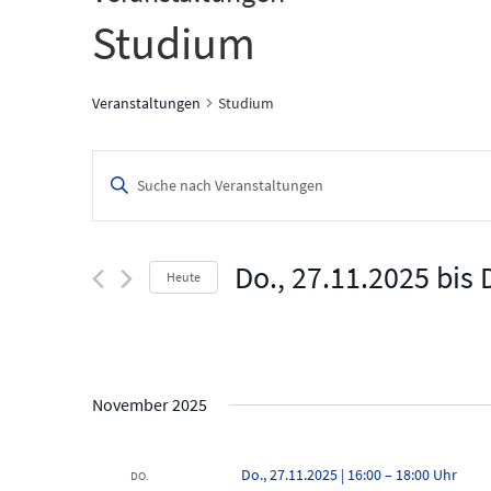
Studium
Veranstaltungen
Studium
V
B
i
e
t
t
r
e
Do., 27.11.2025
 bis 
Heute
a
S
c
D
n
h
a
l
t
s
ü
u
s
m
t
November 2025
s
w
e
a
ä
l
h
Do., 27.11.2025 | 16:00
–
18:00
l
DO.
w
l