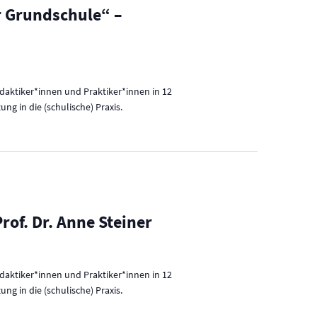
u
er Grundschule“ –
n
g
A
n
idaktiker*innen und Praktiker*innen in 12
s
g in die (schulische) Praxis.
i
c
h
t
e
rof. Dr. Anne Steiner
n
-
idaktiker*innen und Praktiker*innen in 12
N
g in die (schulische) Praxis.
a