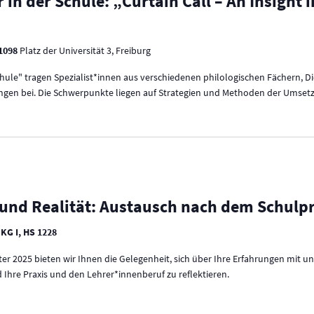
 in der Schule: „Curtain Call – An Insight 
 1098
Platz der Universität 3, Freiburg
Schule" tragen Spezialist*innen aus verschiedenen philologischen Fächern, D
ungen bei. Die Schwerpunkte liegen auf Strategien und Methoden der Umsetzun
und Realität: Austausch nach dem Schulp
 KG I, HS 1228
er 2025 bieten wir Ihnen die Gelegenheit, sich über Ihre Erfahrungen mit 
hre Praxis und den Lehrer*innenberuf zu reflektieren.