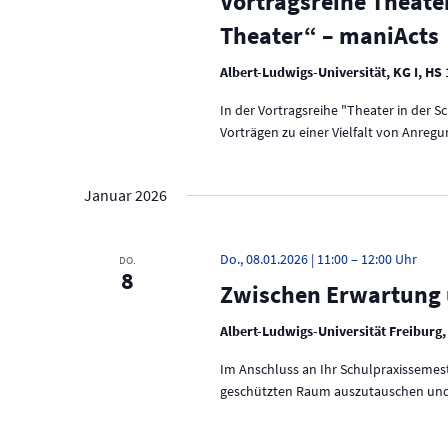
Vortragsreihe Theater
w
a
Theater“ – maniActs
o
r
v
Albert-Ludwigs-Universität, KG I, HS
t
.
i
In der Vortragsreihe "Theater in der 
Vorträgen zu einer Vielfalt von Anreg
g
a
Januar 2026
t
i
Do., 08.01.2026 | 11:00
–
12:00
DO.
8
o
Zwischen Erwartung 
n
Albert-Ludwigs-Universität Freiburg,
Im Anschluss an Ihr Schulpraxissemest
geschützten Raum auszutauschen und I