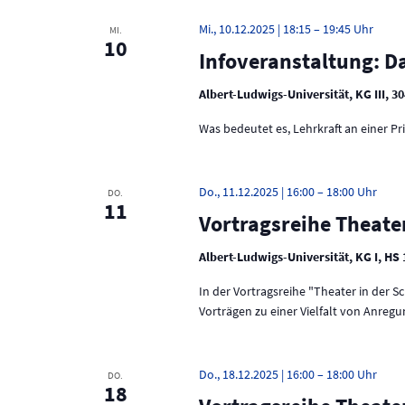
e
n
r
Mi., 10.12.2025 | 18:15
–
19:45
MI.
a
d
10
Infoveranstaltung: D
n
A
s
t
Albert-Ludwigs-Universität, KG III, 3
n
a
Was bedeutet es, Lehrkraft an einer P
l
s
t
u
i
n
Do., 11.12.2025 | 16:00
–
18:00
DO.
g
c
11
Vortragsreihe Theater
e
h
n
S
Albert-Ludwigs-Universität, KG I, HS
t
c
In der Vortragsreihe "Theater in der 
h
e
l
Vorträgen zu einer Vielfalt von Anreg
ü
n
s
s
,
Do., 18.12.2025 | 16:00
–
18:00
DO.
e
18
N
l