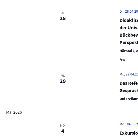
N
a
Di., 28.04.20
DI.
v
28
Didaktis
i
der Univ
g
Blickbew
Perspek
a
t
Hörsaal 2, A
i
Free
o
Mi., 29.04.2
MI.
n
29
Das Refe
Gespräc
Uni Freibur
Mai 2026
Mo., 04.05.2
MO.
4
Exkursi