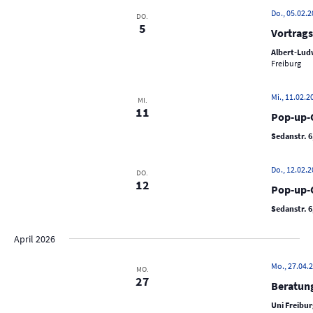
c
Do., 05.02.2
e
DO.
h
5
Vortrags
n
e
-
Albert-Ludw
u
Freiburg
N
n
a
d
Mi., 11.02.20
MI.
v
11
A
Pop-up-C
i
n
Sedanstr. 6
g
s
a
Do., 12.02.2
t
DO.
i
12
Pop-up-C
i
c
o
Sedanstr. 6
h
n
t
April 2026
e
Mo., 27.04.2
MO.
n
27
Beratun
,
Uni Freibur