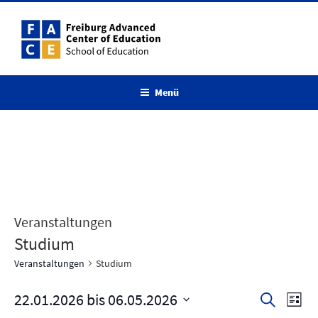
Zum
Inhalt
springen
Menü
Veranstaltungen
Studium
Veranstaltungen
Studium
22.01.2026
 bis 
06.05.2026
V
V
S
L
u
e