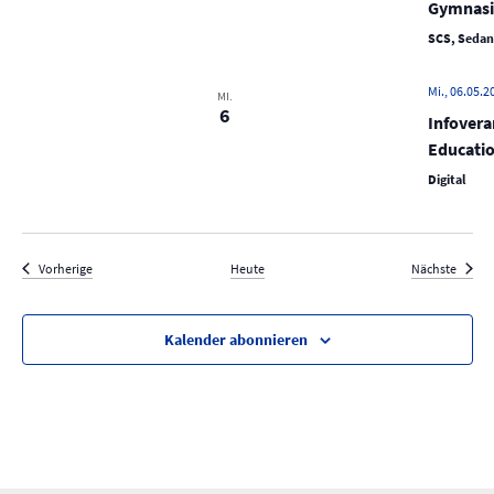
Gymnasi
SCS, Sedans
Mi., 06.05.2
MI.
6
Infovera
Educatio
Digital
Veranstaltungen
Verans
Vorherige
Heute
Nächste
Kalender abonnieren