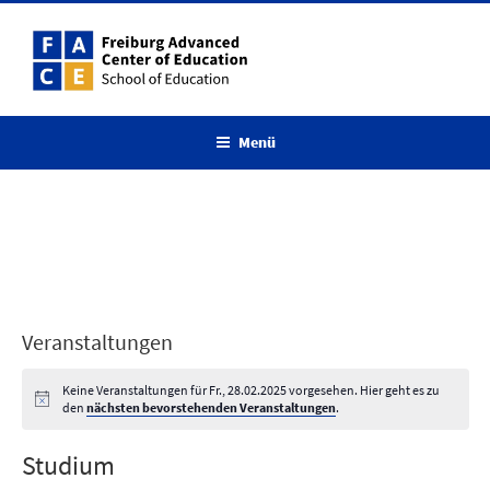
Zum
Inhalt
springen
Menü
Veranstaltungen
Keine Veranstaltungen für Fr., 28.02.2025 vorgesehen. Hier geht es zu
den
nächsten bevorstehenden Veranstaltungen
.
Studium