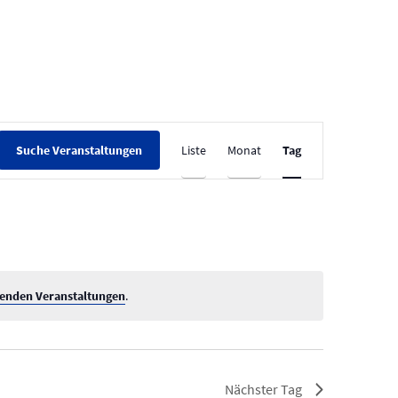
V
Liste
Monat
Tag
Suche Veranstaltungen
e
r
a
n
s
t
enden Veranstaltungen
.
a
l
t
Nächster Tag