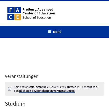
Zum
Inhalt
springen
Menü
Veranstaltungen
Keine Veranstaltungen für Mi., 23.07.2025 vorgesehen. Hier geht es zu
den
nächsten bevorstehenden Veranstaltungen
.
Studium