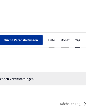
V
Liste
Monat
Tag
Suche Veranstaltungen
e
r
a
n
s
t
enden Veranstaltungen
.
a
l
t
Nächster Tag