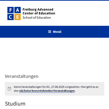
Zum
Inhalt
springen
Menü
Veranstaltungen
Keine Veranstaltungen für Mi., 27.08.2025 vorgesehen. Hier geht es zu
den
nächsten bevorstehenden Veranstaltungen
.
Studium