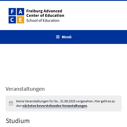
Zum
Inhalt
springen
Menü
Veranstaltungen
Keine Veranstaltungen für So., 31.08.2025 vorgesehen. Hier geht es zu
den
nächsten bevorstehenden Veranstaltungen
.
Studium