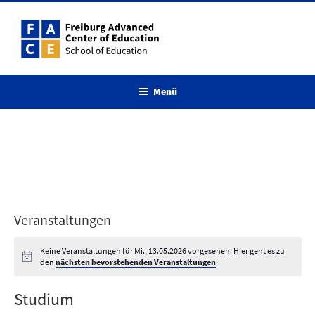
Zum
Inhalt
springen
Menü
Veranstaltungen
Keine Veranstaltungen für Mi., 13.05.2026 vorgesehen. Hier geht es zu
den
nächsten bevorstehenden Veranstaltungen
.
Studium