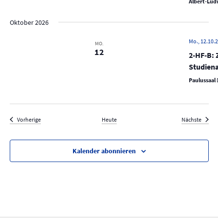
Albert-Ludw
Oktober 2026
Mo., 12.10.2
MO.
12
2-HF-B: 
Studien
Paulussaal
Veranstaltungen
Verans
Vorherige
Heute
Nächste
Kalender abonnieren