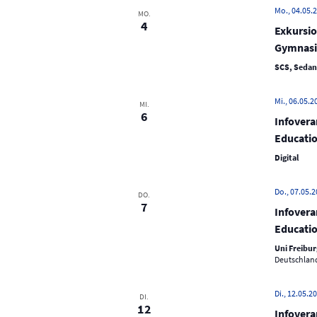
c
Mo., 04.05.2
MO.
e
h
4
Exkursi
n
e
Gymnasi
-
u
SCS, Sedans
N
n
a
d
Mi., 06.05.2
v
MI.
6
A
Infovera
i
n
Educatio
g
s
a
Digital
t
i
i
Do., 07.05.2
DO.
c
7
o
Infovera
h
n
Educatio
t
Uni Freibur
e
Deutschlan
n
Di., 12.05.20
,
DI.
12
Infovera