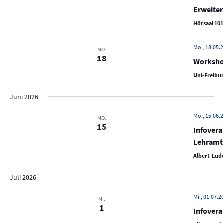
N
Erweite
a
Hörsaal 101
v
i
Mo., 18.05.2
MO.
g
18
Worksho
a
Uni-Freibur
t
i
Juni 2026
o
Mo., 15.06.2
MO.
n
15
Infovera
Lehramt
Albert-Ludw
Juli 2026
Mi., 01.07.2
MI.
1
Infovera