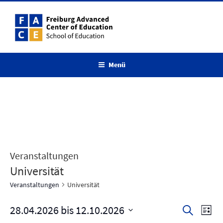
Zum
Inhalt
springen
Menü
Veranstaltungen
Universität
Veranstaltungen
Universität
28.04.2026
 bis 
12.10.2026
V
V
S
L
u
e