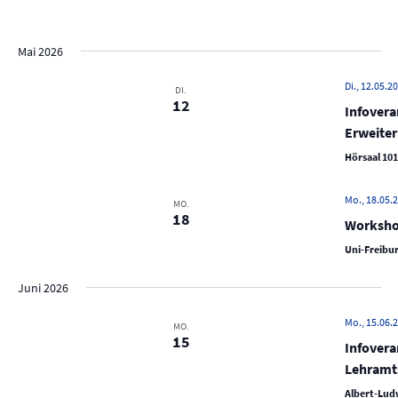
e
D
i
c
r
s
a
r
h
t
a
t
e
a
Mai 2026
e
n
u
n
s
m
Di., 12.05.20
DI.
s
12
t
w
Infovera
t
a
ä
Erweite
a
h
l
Hörsaal 101
l
l
t
e
u
t
Mo., 18.05.2
MO.
n
18
n
u
Worksho
.
g
n
Uni-Freibur
A
g
n
Juni 2026
e
s
n
Mo., 15.06.2
MO.
i
15
S
Infovera
c
Lehramt
u
h
Albert-Ludw
t