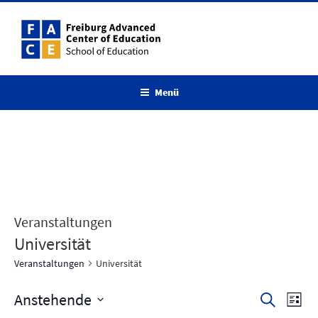
Zum
Inhalt
springen
Menü
Veranstaltungen
Universität
Veranstaltungen
Universität
Anstehende
V
V
S
L
u
e