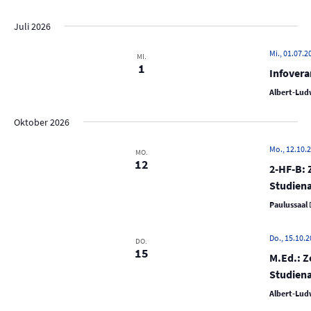
c
e
h
Juli 2026
n
e
-
Mi., 01.07.2
u
MI.
1
N
Infovera
n
a
Albert-Ludw
d
v
A
i
Oktober 2026
n
g
Mo., 12.10.2
MO.
s
a
12
2-HF-B: 
t
i
Studien
i
c
Paulussaal
o
h
n
t
Do., 15.10.2
DO.
e
15
M.Ed.: Z
n
Studiena
,
Albert-Ludw