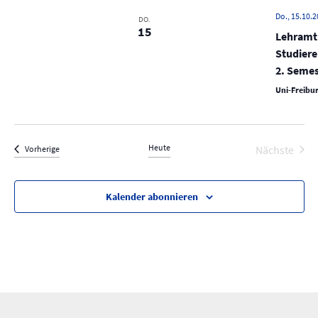
N
Do., 15.10.2
a
DO.
15
Lehramt 
v
Studier
i
2. Semes
g
Uni-Freibur
a
t
i
Heute
Nächste
Veranstaltungen
Vorherige
o
Veransta
n
Kalender abonnieren