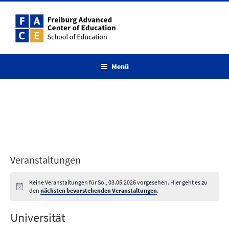
Zum
Inhalt
springen
Menü
Veranstaltungen
Keine Veranstaltungen für So., 03.05.2026 vorgesehen. Hier geht es zu
den
nächsten bevorstehenden Veranstaltungen
.
Universität