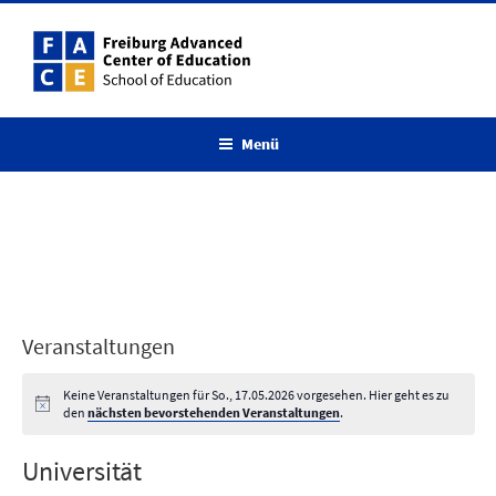
Zum
Inhalt
springen
Menü
Veranstaltungen
Keine Veranstaltungen für So., 17.05.2026 vorgesehen. Hier geht es zu
den
nächsten bevorstehenden Veranstaltungen
.
Universität