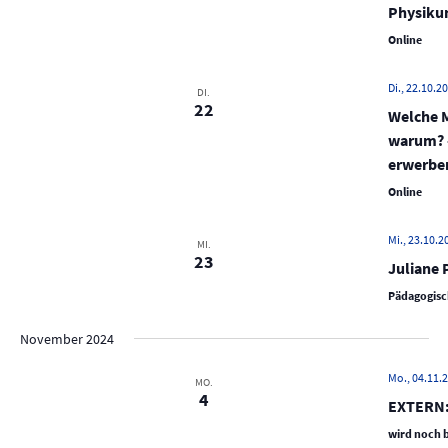
i
Physikun
g
Online
a
t
Di., 22.10.20
DI.
22
i
Welche 
warum? 
o
erwerbe
n
Online
Mi., 23.10.2
MI.
23
Juliane
Pädagogisc
November 2024
Mo., 04.11.
MO.
4
EXTERN: 
wird noch 