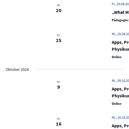
u
Fr., 20.09.20
N
FR.
n
20
„What Ma
a
d
v
Pädagogisc
A
i
n
g
Mi., 25.09.2
MI.
25
s
a
Apps, Pr
t
Physikun
i
i
c
Online
o
h
Oktober 2024
n
t
Mi., 09.10.2
e
MI.
9
Apps, Pr
n
Physikun
,
Online
N
a
Mi., 16.10.2
MI.
v
16
Apps, Pr