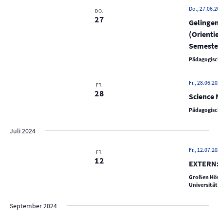
n
s
m
Do., 27.06.2
DO.
s
27
t
w
Gelinge
t
a
ä
(Orienti
a
h
l
Semester
l
l
t
Pädagogisc
e
u
t
n
n
u
Fr., 28.06.20
FR.
.
28
g
Science 
n
A
g
Pädagogisc
n
e
s
Juli 2024
n
i
Fr., 12.07.20
S
FR.
c
12
EXTERN: 
u
h
Großen Hörsa
t
c
Universität
e
h
n
e
September 2024
-