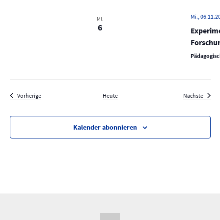
Mi., 06.11.2
MI.
6
Experime
Forschun
Pädagogisc
Veranstaltungen
Verans
Vorherige
Heute
Nächste
Kalender abonnieren