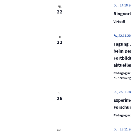
n
s
m
Do., 24.10.2
FR.
s
22
t
w
Ringvorl
t
a
ä
Virtuell
a
h
l
l
l
t
Fr., 22.11.20
FR.
e
u
22
t
Tagung „
n
n
u
beim Des
.
g
Fortbild
n
A
aktuelle
g
n
Pädagogisch
e
s
Kunzenweg 
n
i
S
Di., 26.11.20
c
DI.
26
u
h
Experime
Forschun
t
c
e
h
Pädagogisc
n
e
-
Do., 28.11.2
DO.