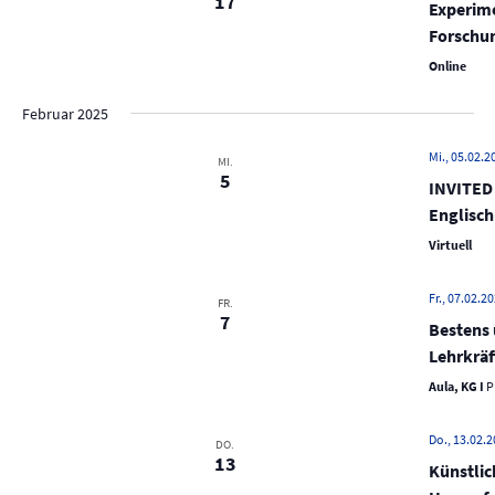
17
i
Experime
g
Forschun
a
Online
t
Februar 2025
i
o
Mi., 05.02.2
MI.
5
INVITED 
n
Englisch
Virtuell
Fr., 07.02.20
FR.
7
Bestens 
Lehrkräf
Aula, KG I
P
Do., 13.02.2
DO.
13
Künstlic