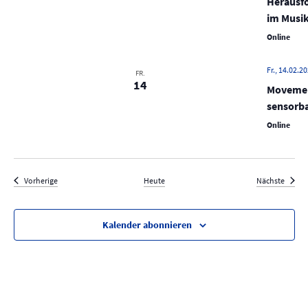
Herausfo
im Musik
Online
Fr., 14.02.20
FR.
14
Movement
sensorba
Online
Veranstaltungen
Verans
Vorherige
Heute
Nächste
Kalender abonnieren