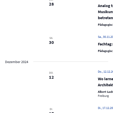
u
28
N
Analog t
n
a
Musikunt
d
v
betreten
A
i
Pädagogisc
n
g
s
a
Sa., 30.11.20
SA.
30
t
i
Fachtag:
i
c
Pädagogisc
o
h
n
Dezember 2024
t
e
Do., 12.12.2
DO.
12
n
Wo lerne
Architek
,
Albert-Ludw
N
Freiburg
a
v
Di., 17.12.20
DI.