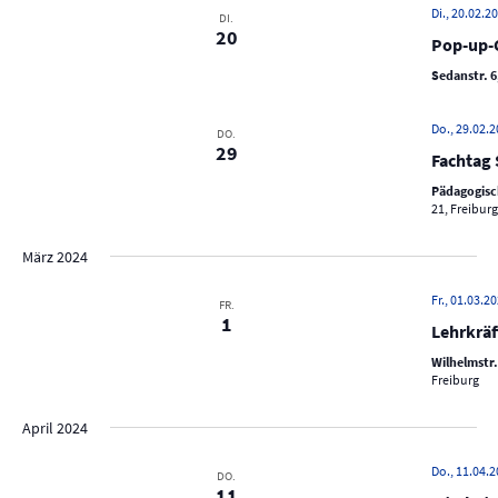
u
Di., 20.02.20
N
DI.
n
20
Pop-up-C
a
d
v
Sedanstr. 6
A
i
n
Do., 29.02.2
g
DO.
29
s
a
Fachtag 
t
i
Pädagogisc
21, Freibur
i
c
o
h
März 2024
n
t
Fr., 01.03.20
FR.
e
1
Lehrkräf
n
Wilhelmstr.
,
Freiburg
N
April 2024
a
v
Do., 11.04.2
DO.
11