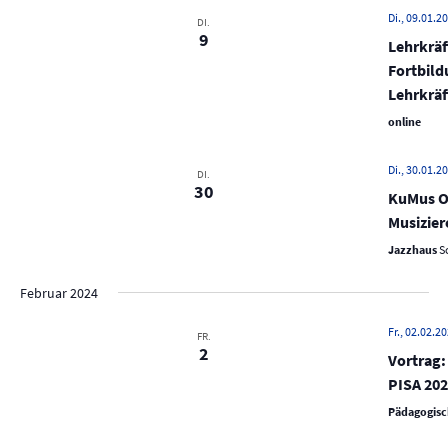
n
s
m
Di., 09.01.20
DI.
s
9
t
w
Lehrkräf
t
a
ä
Fortbild
a
h
l
Lehrkräf
l
l
t
online
e
u
t
n
n
u
Di., 30.01.20
DI.
.
30
g
KuMus Op
n
A
Musizier
g
n
Jazzhaus
S
e
s
n
i
Februar 2024
S
c
Fr., 02.02.20
FR.
u
h
2
Vortrag:
t
c
PISA 202
e
h
Pädagogisc
n
e
-