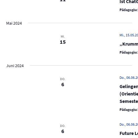
i
Ist Chat
g
Pädagogisc
a
Mai 2024
t
i
Mi., 15.05.2
MI.
15
„Krumme
o
n
Pädagogisc
Juni 2024
Do., 06.06.2
DO.
6
Gelinge
(Orienti
Semester
Pädagogisc
Do., 06.06.2
DO.
6
Future L