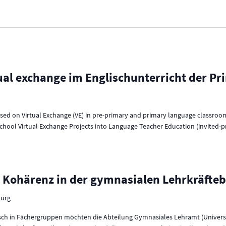
ual exchange im Englischunterricht der Pr
cused on Virtual Exchange (VE) in pre-primary and primary language classro
school Virtual Exchange Projects into Language Teacher Education (invited-pr
! Kohärenz in der gymnasialen Lehrkräfte
burg
h in Fächergruppen möchten die Abteilung Gymnasiales Lehramt (Universit