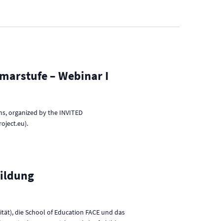
s
i
c
h
t
imarstufe – Webinar I
e
n
oms, organized by the INVITED
-
oject.eu).
N
a
v
bildung
i
g
a
ät), die School of Education FACE und das
t