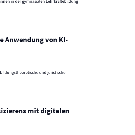
innen in der gymnasialen Lehrkräftebildung
i
o
n
die Anwendung von KI-
ildungstheoretische und juristische
zierens mit digitalen