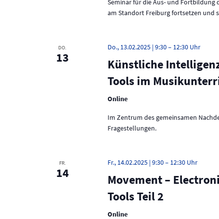
Seminar für die Aus- und Fortbildung
l
s
am Standort Freiburg fortsetzen und s
t
u
i
n
Do., 13.02.2025 | 9:30
–
12:30
g
c
DO.
13
e
Künstliche Intellige
h
n
S
Tools im Musikunterri
t
c
h
Online
e
l
ü
Im Zentrum des gemeinsamen Nachdenke
n
s
Fragestellungen.
s
,
e
N
l
Fr., 14.02.2025 | 9:30
–
12:30
FR.
w
14
a
o
Movement – Electroni
r
v
Tools Teil 2
t
.
i
Online