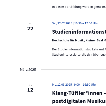
g
In dieser Fortbildung werden gemeins
a
t
Sa., 22.02.2025 | 10:30
–
17:00
SA.
22
i
Studieninformations
o
Hochschule für Musik, Kleiner Saal
M
n
Der Studieninformationstag Lehramt Mu
Studieninteressierte, die sich überl
März 2025
Mi., 12.03.2025 | 9:00
–
16:30
MI.
12
Klang-Tüftler*innen
postdigitalen Musiku