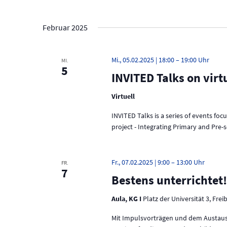
g
g
e
e
b
Februar 2025
e
n
n
.
S
Mi., 05.02.2025 | 18:00
–
19:00
MI.
S
5
u
INVITED Talks on virt
u
c
h
c
Virtuell
e
h
n
INVITED Talks is a series of events fo
a
project - Integrating Primary and Pre-
e
c
h
u
V
Fr., 07.02.2025 | 9:00
–
13:00
FR.
e
n
7
r
Bestens unterrichtet
a
d
n
Aula, KG I
Platz der Universität 3, Frei
A
s
t
Mit Impulsvorträgen und dem Austausc
n
a