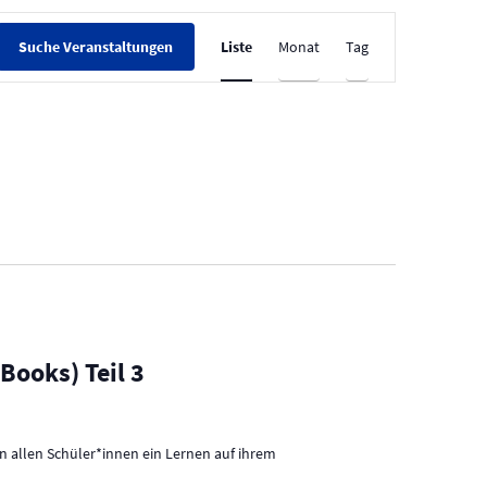
V
Liste
Monat
Tag
Suche Veranstaltungen
e
r
a
n
s
t
a
l
t
u
Books) Teil 3
n
g
A
n allen Schüler*innen ein Lernen auf ihrem
n