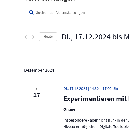
V
B
i
e
t
t
r
e
Di., 17.12.2024
 bis 
M
Heute
a
S
c
D
n
h
a
l
t
s
ü
u
s
m
t
Dezember 2024
s
w
e
a
ä
l
h
Di., 17.12.2024 | 14:30
–
17:00
l
DI.
w
l
17
o
e
Experimentieren mit 
t
r
n
t
.
Online
u
e
i
n
Insbesondere - aber nicht nur - in de
n
Niveau ermöglichen. Digitale Tools bie