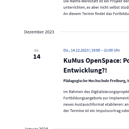
Die Mathe-Werkstatt ist ein Projekt de
g
g
e
unterrichten, es aber nicht selbst stu
e
b
An diesem Termin findet das Fortbildu
e
n
n
.
Dezember 2023
S
S
u
u
c
Do., 14.12.2023 | 19:00
–
21:00
DO.
h
c
14
KuMus OpenSpace: Pos
e
h
n
Entwicklung?!
a
e
c
Pädagogische Hochschule Freiburg, I
h
u
V
Im Rahmen des Digitalisierungsproje
e
n
Fortbildungsangebote zur Implementie
r
neues Austauschformat etablieren: an 
a
d
der Termine ist ein Impulsvortrag od
n
A
s
t
n
a
Januar 2024