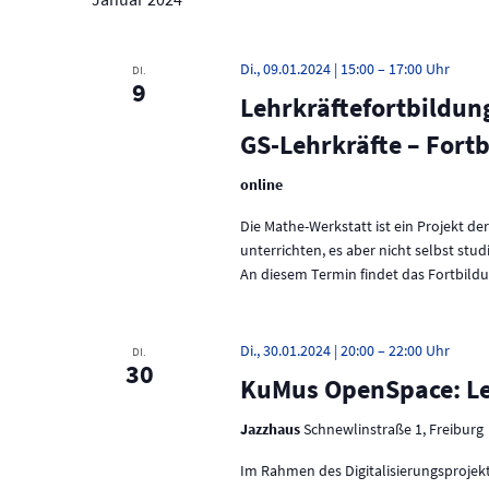
l
s
t
u
i
Di., 09.01.2024 | 15:00
–
17:00
DI.
n
9
Lehrkräftefortbildun
g
c
e
GS-Lehrkräfte – Fort
h
n
S
t
online
c
h
e
Die Mathe-Werkstatt ist ein Projekt de
l
unterrichten, es aber nicht selbst stu
ü
n
An diesem Termin findet das Fortbildu
s
s
,
e
N
l
Di., 30.01.2024 | 20:00
–
22:00
DI.
30
w
a
KuMus OpenSpace: Lec
o
r
v
Jazzhaus
Schnewlinstraße 1, Freiburg
t
.
i
Im Rahmen des Digitalisierungsproje