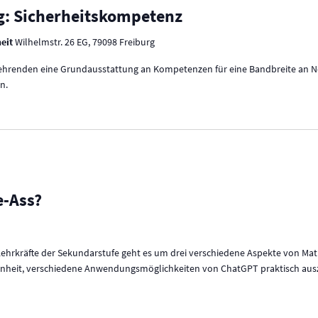
g: Sicherheitskompetenz
heit
Wilhelmstr. 26 EG, 79098 Freiburg
Lehrenden eine Grundausstattung an Kompetenzen für eine Bandbreite an Not
n.
e-Ass?
-Lehrkräfte der Sekundarstufe geht es um drei verschiedene Aspekte von
genheit, verschiedene Anwendungsmöglichkeiten von ChatGPT praktisch ausz