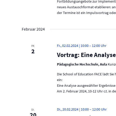
Fortbildungsangebote zur Implementie
g
neues Austauschformat etablieren: an 
a
der Termine ist ein Impulsvortrag od
t
Februar 2024
i
o
Fr., 02.02.2024 | 10:00
–
12:00
FR.
n
2
Vortrag: Eine Analys
Pädagogische Hochschule, Aula
Kunz
Die School of Education FACE lädt Sie
ein:
Eine Analyse ausgewählter Ergebnisse
Am 2. Februar 2024, 10-12 Uhr c.t. in 
Di., 20.02.2024 | 10:00
–
12:00
DI.
20