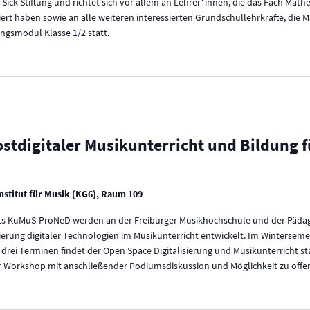
r Sick-Stiftung und richtet sich vor allem an Lehrer*innen, die das Fach Ma
diert haben sowie an alle weiteren interessierten Grundschullehrkräfte, die 
ngsmodul Klasse 1/2 statt.
tdigitaler Musikunterricht und Bildung f
nstitut für Musik (KG6), Raum 109
kts KuMuS-ProNeD werden an der Freiburger Musikhochschule und der Päda
rung digitaler Technologien im Musikunterricht entwickelt. Im Winterseme
drei Terminen findet der Open Space Digitalisierung und Musikunterricht sta
er Workshop mit anschließender Podiumsdiskussion und Möglichkeit zu off