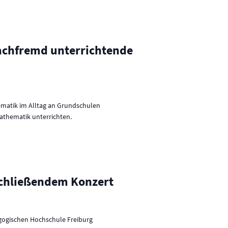
i
o
n
fachfremd unterrichtende
thematik im Alltag an Grundschulen
Mathematik unterrichten.
schließendem Konzert
gogischen Hochschule Freiburg