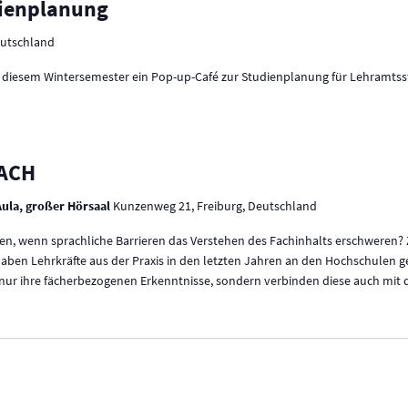
dienplanung
eutschland
n diesem Wintersemester ein Pop-up-Café zur Studienplanung für Lehramtss
FACH
Aula, großer Hörsaal
Kunzenweg 21, Freiburg, Deutschland
zen, wenn sprachliche Barrieren das Verstehen des Fachinhalts erschweren
ben Lehrkräfte aus der Praxis in den letzten Jahren an den Hochschulen g
 nur ihre fächerbezogenen Erkenntnisse, sondern verbinden diese auch mit