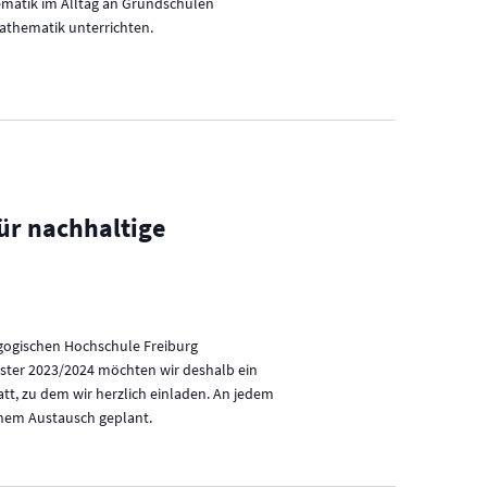
thematik im Alltag an Grundschulen
s
Mathematik unterrichten.
i
c
h
t
e
ür nachhaltige
n
-
N
a
gogischen Hochschule Freiburg
v
ster 2023/2024 möchten wir deshalb ein
i
tt, zu dem wir herzlich einladen. An jedem
g
enem Austausch geplant.
a
t