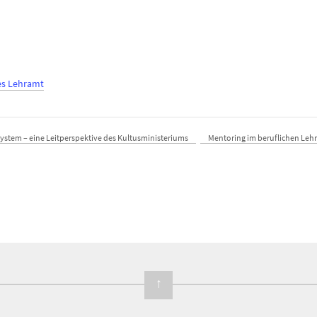
es Lehramt
stem – eine Leitperspektive des Kultusministeriums
Mentoring im beruflichen Leh
↑