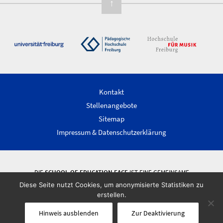
↑
Kontakt
Stellenangebote
Sitemap
Impressum & Datenschutzerklärung
DIE
SCHOOL OF EDUCATION FACE
IST EINE GEMEINSAME
WISSENSCHAFTLICHE EINRICHTUNG DER ALBERT-LUDWIGS-UNIVERSITÄT
Diese Seite nutzt Cookies, um anonymisierte Statistiken zu
FREIBURG, DER PÄDAGOGISCHEN HOCHSCHULE FREIBURG UND DER
erstellen.
HOCHSCHULE FÜR MUSIK FREIBURG.
Hinweis ausblenden
Zur Deaktivierung