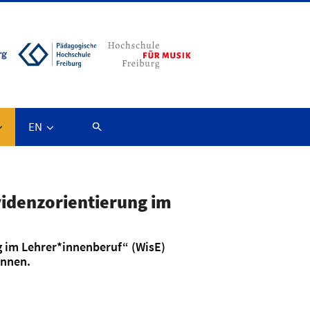
EN
videnzorientierung im
ng im Lehrer*innenberuf“ (WisE)
önnen.