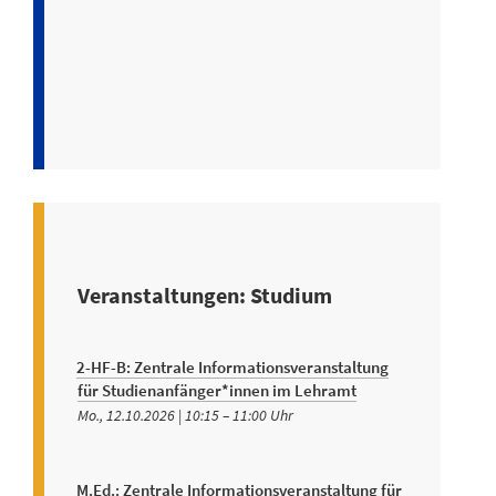
aufzunehmen
am 7. Febru
Hochschule 
Freiburg sta
Weiterlesen »
Veranstaltungen: Studium
2-HF-B: Zentrale Informationsveranstaltung
für Studienanfänger*innen im Lehramt
Mo., 12.10.2026 | 10:15
–
11:00
M.Ed.: Zentrale Informationsveranstaltung für