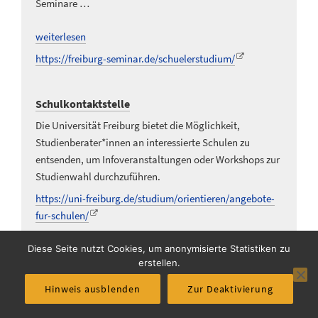
Seminare …
weiterlesen
https://freiburg-seminar.de/schuelerstudium/
Schulkontaktstelle
Die Universität Freiburg bietet die Möglichkeit,
Studienberater*innen an interessierte Schulen zu
entsenden, um Infoveranstaltungen oder Workshops zur
Studienwahl durchzuführen.
https://uni-freiburg.de/studium/orientieren/angebote-
fur-schulen/
Diese Seite nutzt Cookies, um anonymisierte Statistiken zu
Selbstlernkurs für das Dienst-Tablet
erstellen.
Die FACE bietet in Zusammenarbeit mit dem ZSL einen
Hinweis ausblenden
Zur Deaktivierung
kostenfreien Online-Selbstlernkurs für Mathematik- und
Physiklehrkräfte zum Einsatz des Dienst-Tablets im