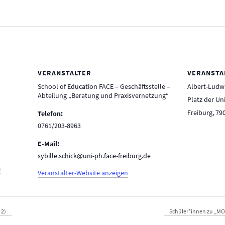
VERANSTALTER
VERANSTA
School of Education FACE – Geschäftsstelle –
Albert-Ludwi
Abteilung „Beratung und Praxisvernetzung“
Platz der Uni
Freiburg
,
79
Telefon:
0761/203-8963
E-Mail:
sybille.schick@uni-ph.face-freiburg.de
i
Veranstalter-Website anzeigen
 2)
Schüler*innen zu „MO