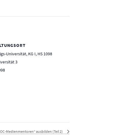
LTUNGSORT
gs-Universität, KG I, HS 1098
versität 3
098
OC-Medienmentoren“ ausbilden (Teil 2)