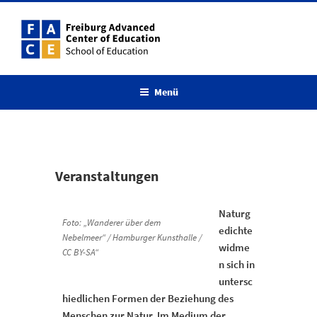
Menü
Veranstaltungen
Naturg
Foto: „Wanderer über dem
edichte
Nebelmeer“ / Hamburger Kunsthalle /
widme
CC BY-SA“
n sich in
untersc
hiedlichen Formen der Beziehung des
Menschen zur Natur. Im Medium der