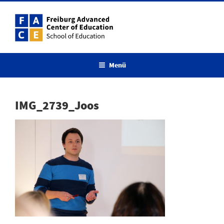
Zum
Inhalt
springen
Menü
IMG_2739_Joos