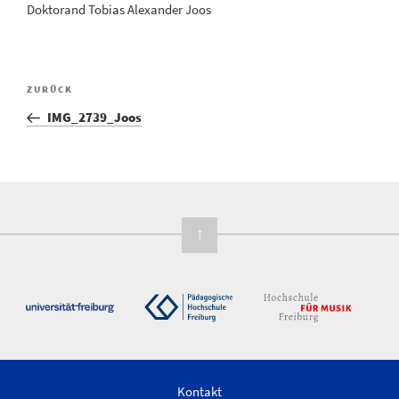
Doktorand Tobias Alexander Joos
Vorheriger
ZURÜCK
Beitragsnavigation
Beitrag
IMG_2739_Joos
↑
Kontakt