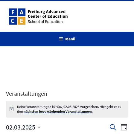
Zum
Inhalt
springen
Menü
Veranstaltungen
Keine Veranstaltungen für So., 02.03.2025 vorgesehen. Hier geht es zu
den
nächsten bevorstehenden Veranstaltungen
.
02.03.2025
V
V
S
T
u
e