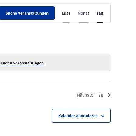
V
Liste
Monat
Tag
Suche Veranstaltungen
e
r
a
n
s
t
henden Veranstaltungen
.
a
l
t
Nächster Tag
u
n
g
Kalender abonnieren
A
n