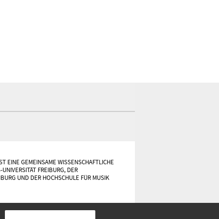
s
i
c
h
t
e
n
-
N
a
v
ST EINE GEMEINSAME WISSENSCHAFTLICHE
-UNIVERSITÄT FREIBURG, DER
i
IBURG UND DER HOCHSCHULE FÜR MUSIK
g
a
t