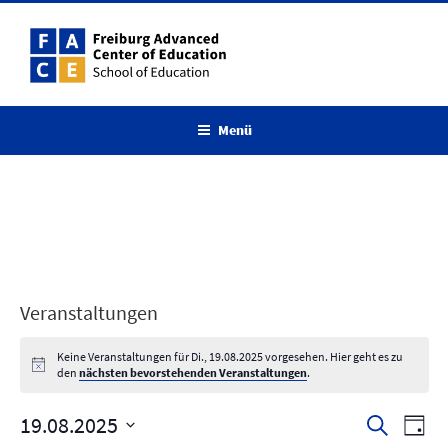
Zum
Inhalt
springen
Menü
Veranstaltungen
Keine Veranstaltungen für Di., 19.08.2025 vorgesehen. Hier geht es zu
den
nächsten bevorstehenden Veranstaltungen
.
19.08.2025
V
V
S
T
u
e