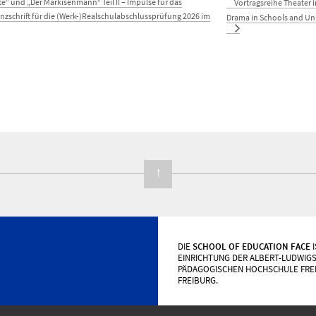
te“ und „Der Markisenmann“ Teil II – Impulse für das
Vortragsreihe Theater 
nzschrift für die (Werk-)Realschulabschlussprüfung 2026 im
Drama in Schools and Uni
↑
DIE
SCHOOL OF EDUCATION FACE
I
EINRICHTUNG DER ALBERT-LUDWIGS
PÄDAGOGISCHEN HOCHSCHULE FRE
FREIBURG.