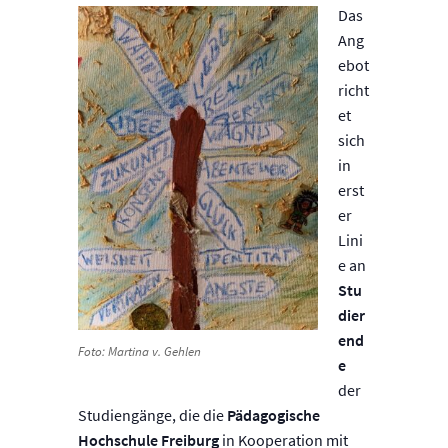
Das
Ang
ebot
richt
et
sich
in
erst
er
Lini
e an
Stu
dier
end
Foto: Martina v. Gehlen
e
der
Studiengänge, die die
Pädagogische
Hochschule Freiburg
in Kooperation mit